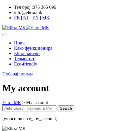
Skip
Тел број :075 365 696
to
info@elirra.mk
content
FR
|
NL
|
EN
|
MK
Home
Како функционира
Elirra панели
Термостат
Eco-friendly
Побарај понуда
My account
Elirra МК
>
My account
Search
Search
for:
[woocommerce_my_account]