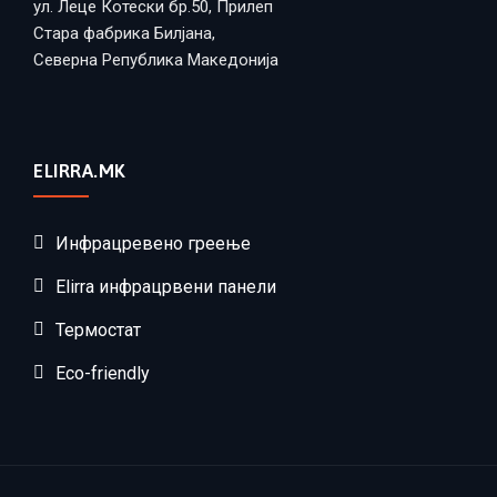
ул. Леце Котески бр.50, Прилеп
Стара фабрика Билјана,
Северна Република Македонија
ELIRRA.MK
Инфрацревено греење
Elirra инфрацрвени панели
Термостат
Eco-friendly